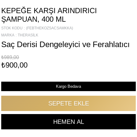
KEPEĞE KARŞI ARINDIRICI
ŞAMPUAN, 400 ML
STOK KODU
(FEBTHEKOZSACSAMKKA)
MARKA
:
THERASILK
Saç Derisi Dengeleyici ve Ferahlatıcı
₺989,00
₺900,00
Kargo Bedava