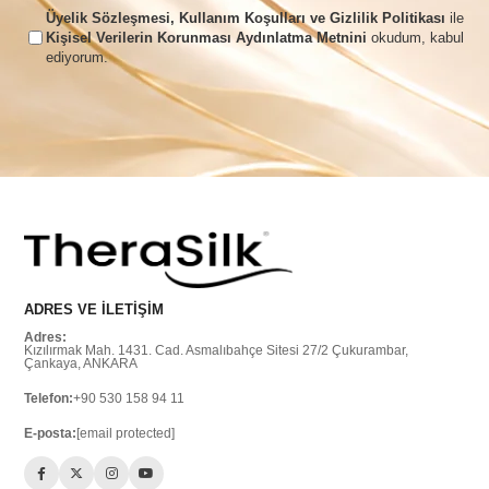
Üyelik Sözleşmesi, Kullanım Koşulları ve Gizlilik Politikası
ile
Kişisel Verilerin Korunması Aydınlatma Metnini
okudum, kabul
ediyorum.
ADRES VE İLETİŞİM
Adres:
Kızılırmak Mah. 1431. Cad. Asmalıbahçe Sitesi 27/2 Çukurambar,
Çankaya, ANKARA
Telefon:
+90 530 158 94 11
E-posta:
[email protected]