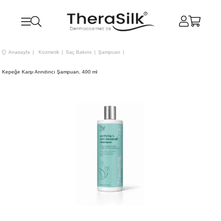
Anasayfa
Kozmetik
Saç Bakımı
Şampuan
Kepeğe Karşı Arındırıcı Şampuan, 400 ml