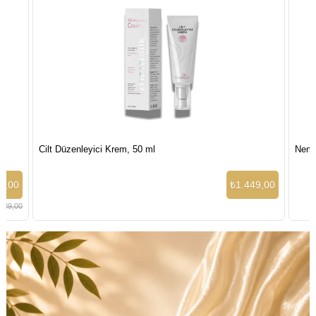
Cilt Düzenleyici Krem, 50 ml
Nemlen
,00
₺1.449,00
89,00