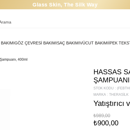
Glass Skin, The Silk Way
 BAKIMI
GÖZ ÇEVRESİ BAKIMI
SAÇ BAKIMI
VÜCUT BAKIMI
İPEK TEKST
 Şampuanı, 400ml
HASSAS S
ŞAMPUANI
STOK KODU
(FEBT
MARKA
:
THERASILK
Yatıştırıc
₺989,00
₺900,00