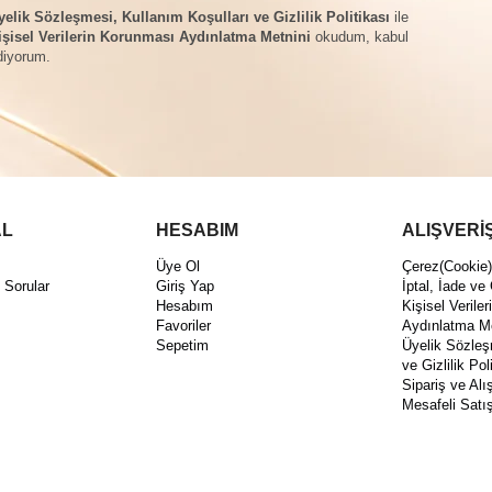
yelik Sözleşmesi, Kullanım Koşulları ve Gizlilik Politikası
ile
işisel Verilerin Korunması Aydınlatma Metnini
okudum, kabul
diyorum.
L
HESABIM
ALIŞVERİ
Üye Ol
Çerez(Cookie) 
 Sorular
Giriş Yap
İptal, İade ve
Hesabım
Kişisel Verile
Favoriler
Aydınlatma M
Sepetim
Üyelik Sözleş
ve Gizlilik Pol
Sipariş ve Alı
Mesafeli Satı