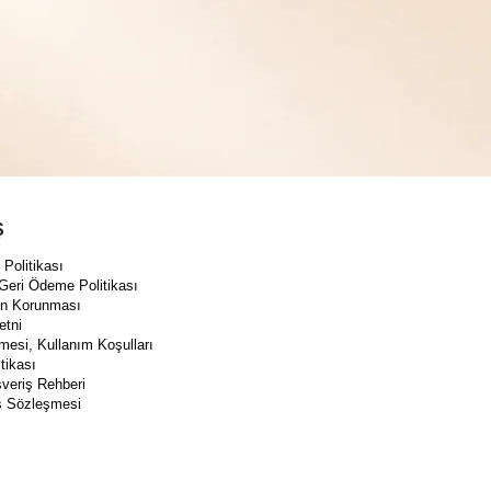
Ş
Politikası
 Geri Ödeme Politikası
rin Korunması
etni
mesi, Kullanım Koşulları
itikası
şveriş Rehberi
ş Sözleşmesi