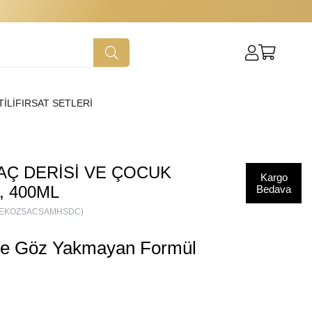
İLİ
FIRSAT SETLERİ
AÇ DERISI VE ÇOCUK
Kargo
, 400ML
Bedava
HEKOZSACSAMHSDC)
ı ve Göz Yakmayan Formül