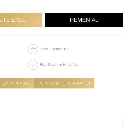
İstek Listeme Ekle
Fiyat Düşünce Haber Ver
YORUM YAZ
SORULAR (0) VE CEVAPLAR (0)